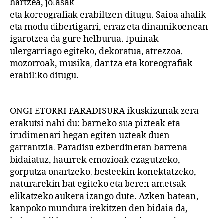
hartzea, jolasak
eta koreografiak erabiltzen ditugu. Saioa ahalik
eta modu dibertigarri, erraz eta dinamikoenean
igarotzea da gure helburua. Ipuinak
ulergarriago egiteko, dekoratua, atrezzoa,
mozorroak, musika, dantza eta koreografiak
erabiliko ditugu.
ONGI ETORRI PARADISURA ikuskizunak zera
erakutsi nahi du: barneko sua pizteak eta
irudimenari hegan egiten uzteak duen
garrantzia. Paradisu ezberdinetan barrena
bidaiatuz, haurrek emozioak ezagutzeko,
gorputza onartzeko, besteekin konektatzeko,
naturarekin bat egiteko eta beren ametsak
elikatzeko aukera izango dute. Azken batean,
kanpoko mundura irekitzen den bidaia da,