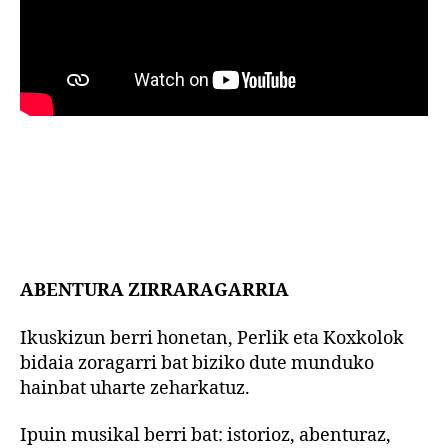
ABENTURA ZIRRARAGARRIA
Ikuskizun berri honetan, Perlik eta Koxkolok
bidaia zoragarri bat biziko dute munduko
hainbat uharte zeharkatuz.
Ipuin musikal berri bat: istorioz, abenturaz,