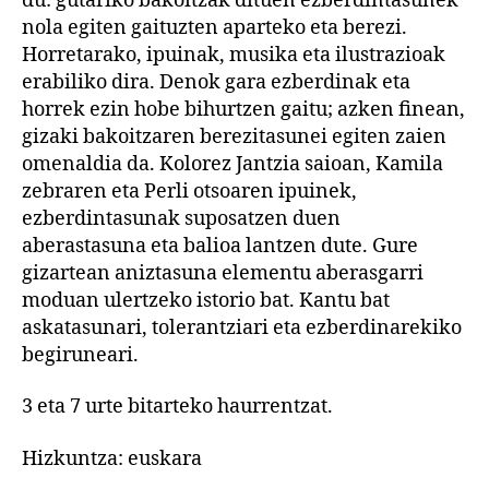
du: gutariko bakoitzak dituen ezberdintasunek
nola egiten gaituzten aparteko eta berezi.
Horretarako, ipuinak, musika eta ilustrazioak
erabiliko dira. Denok gara ezberdinak eta
horrek ezin hobe bihurtzen gaitu; azken finean,
gizaki bakoitzaren berezitasunei egiten zaien
omenaldia da. Kolorez Jantzia saioan, Kamila
zebraren eta Perli otsoaren ipuinek,
ezberdintasunak suposatzen duen
aberastasuna eta balioa lantzen dute. Gure
gizartean aniztasuna elementu aberasgarri
moduan ulertzeko istorio bat. Kantu bat
askatasunari, tolerantziari eta ezberdinarekiko
begiruneari.
3 eta 7 urte bitarteko haurrentzat.
Hizkuntza: euskara