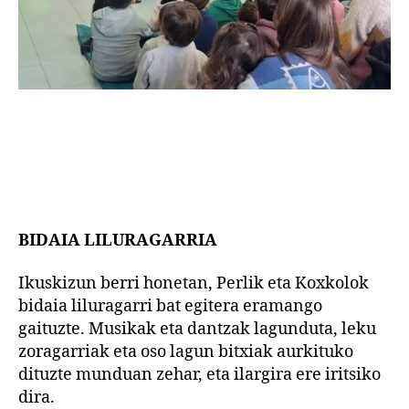
BIDAIA LILURAGARRIA
Ikuskizun berri honetan, Perlik eta Koxkolok
bidaia liluragarri bat egitera eramango
gaituzte. Musikak eta dantzak lagunduta, leku
zoragarriak eta oso lagun bitxiak aurkituko
dituzte munduan zehar, eta ilargira ere iritsiko
dira.