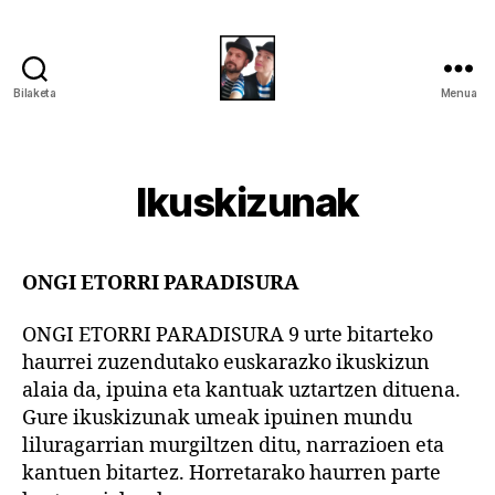
Bilaketa
Menua
Perli
eta
Koxkolo
Ikuskizunak
ONGI ETORRI PARADISURA
ONGI ETORRI PARADISURA 9 urte bitarteko
haurrei zuzendutako euskarazko ikuskizun
alaia da, ipuina eta kantuak uztartzen dituena.
Gure ikuskizunak umeak ipuinen mundu
liluragarrian murgiltzen ditu, narrazioen eta
kantuen bitartez. Horretarako haurren parte