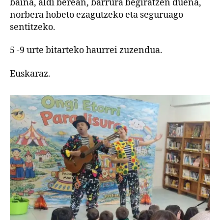
baina, aldi berean, barrura begiratzen duena,
norbera hobeto ezagutzeko eta seguruago
sentitzeko.
5 -9 urte bitarteko haurrei zuzendua.
Euskaraz.