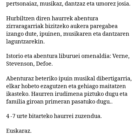
pertsonaiaz, musikaz, dantzaz eta umorez josia.
Hurbiltzen diren haurrek abentura
zirraragarriak bizitzeko aukera paregabea
izango dute, ipuinen, musikaren eta dantzaren
laguntzarekin.
Istorio eta abentura liburuei omenaldia: Verne,
Stevenson, Defoe.
Abenturaz beteriko ipuin musikal dibertigarria,
elkar hobeto ezagutzen eta gehiago maitatzen
ikasteko. Haurren irudimena piztuko dugu eta
familia giroan primeran pasatuko dugu..
4 -7 urte bitarteko haurrei zuzendua.
Euskaraz.